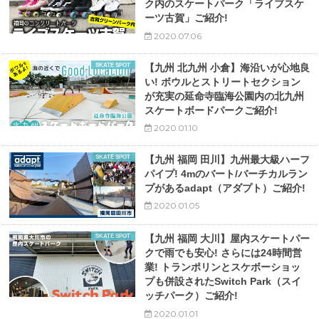
ク内のスケートパーク「ライブスケ
ーツ古賀」ご紹介!
2020.07.06
SKATE SPOT
【九州 北九州 小倉】海沿いが心地良
い! ボウルとストリートセクション
が充実の延命寺臨海公園内の北九州
スケートボードパークご紹介!
2020.01.10
SKATE SPOT
【九州 福岡 田川】九州最大級ハーフ
パイプ! 4mのバート/バーチカルラン
プがあるadapt（アダプト）ご紹介!
2020.01.05
SKATE SPOT
【九州 福岡 大川】屋内スケートパー
クで雨でも安心! さらには24時間営
業! トランポリンとスケボーショッ
プも併設されたSwitch Park（スイ
ッチパーク）ご紹介!
2020.01.01