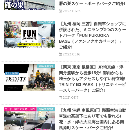
雁の巣スケートボードパークご紹介!
2023.06.25
SKATE SPOT
【九州 福岡 三苫】自転車ショップに
併設された、ミニランプ2つのスケー
トパーク「FUN FUKUOKA
BASE（ファンフクオカベース）」
ご紹介!
2023.05.16
SKATE SPOT
【関東 東京 板橋区】JR埼京線・浮
間舟渡駅から徒歩15分! 都内からも
埼玉からもアクセスしやすい好立地!
TRINITY B3 PARK（トリニティービ
ースリーパーク）ご紹介!
2021.01.17
SKATE SPOT
【九州 沖縄 南風原町】那覇空港自動
車道の高架下にあり雨でも滑れる!
花・水・緑の大回廊公園内にある南
風原町スケートパークご紹介!