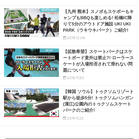
SKATE SPOT
【九州 熊本】スノボもスケボーもキ
ャンプもBBQも楽しめる! 松橋IC降
りて5分のアウトドア施設 UKI UKI
PARK（ウキウキパーク）ご紹介!
2019.12.06
BLOG
【拡散希望】スケートパークはスケ
ートボード意外は禁止?! ローラース
ケートが入場拒否されて滑れない問
題について
2019.11.30
SKATE SPOT
【韓国 ソウル】トゥクソムリゾート
駅から徒歩5分! トゥクソムハンガン
(漢江)公園内のトゥクソムスケート
パークのご紹介!
2019.11.22