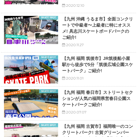
2020.12.10
SKATE SPOT
【九州 沖縄 うるま市】全面コンクリ
ートで中級者〜上級者に特にオスス
メ! 具志川スケートボードパークの
ご紹介!
2020.11.27
SKATE SPOT
【九州 福岡 筑後市】JR筑後船小屋
駅から徒歩で5分「筑後広域公園スケ
ートパーク」ご紹介!
2020.11.01
SKATE SPOT
【九州 福岡 春日市】ストリートセク
ションが人気の福岡県営春日公園ス
ケートパークご紹介!
2020.07.07
SKATE SPOT
【九州 福岡 古賀市】福岡唯一のコン
クリートパーク! 古賀グリーンパー