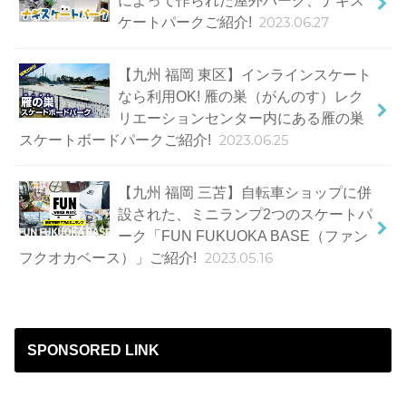
によって作られた屋外パーク、ナギス
ケートパークご紹介!
2023.06.27
【九州 福岡 東区】インラインスケート
なら利用OK! 雁の巣（がんのす）レク
リエーションセンター内にある雁の巣
スケートボードパークご紹介!
2023.06.25
【九州 福岡 三苫】自転車ショップに併
設された、ミニランプ2つのスケートパ
ーク「FUN FUKUOKA BASE（ファン
フクオカベース）」ご紹介!
2023.05.16
SPONSORED LINK