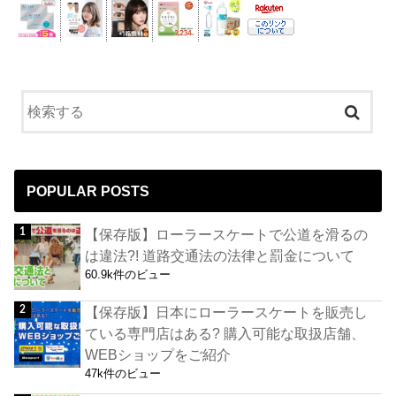
POPULAR POSTS
【保存版】ローラースケートで公道を滑るの
は違法?! 道路交通法の法律と罰金について
60.9k件のビュー
【保存版】日本にローラースケートを販売し
ている専門店はある? 購入可能な取扱店舗、
WEBショップをご紹介
47k件のビュー