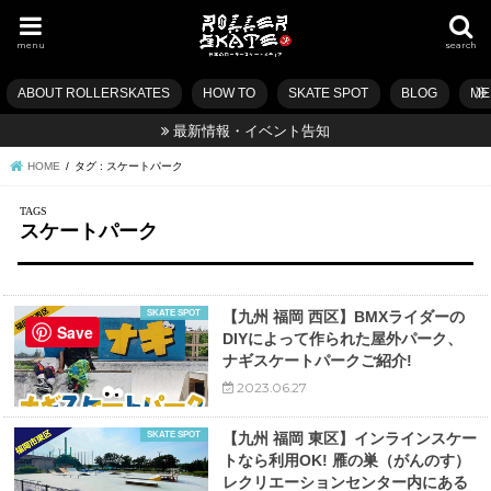
menu
search
ABOUT ROLLERSKATES
HOW TO
SKATE SPOT
BLOG
ME
最新情報・イベント告知
HOME
タグ : スケートパーク
スケートパーク
SKATE SPOT
【九州 福岡 西区】BMXライダーの
Save
DIYによって作られた屋外パーク、
ナギスケートパークご紹介!
2023.06.27
SKATE SPOT
【九州 福岡 東区】インラインスケー
トなら利用OK! 雁の巣（がんのす）
レクリエーションセンター内にある