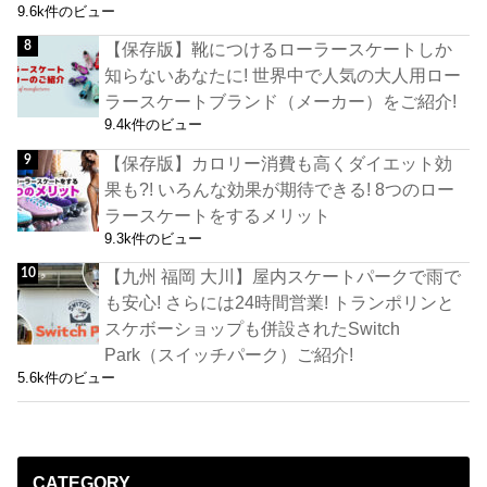
9.6k件のビュー
【保存版】靴につけるローラースケートしか
知らないあなたに! 世界中で人気の大人用ロー
ラースケートブランド（メーカー）をご紹介!
9.4k件のビュー
【保存版】カロリー消費も高くダイエット効
果も?! いろんな効果が期待できる! 8つのロー
ラースケートをするメリット
9.3k件のビュー
【九州 福岡 大川】屋内スケートパークで雨で
も安心! さらには24時間営業! トランポリンと
スケボーショップも併設されたSwitch
Park（スイッチパーク）ご紹介!
5.6k件のビュー
CATEGORY