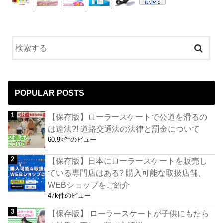
POPULAR POSTS
【保存版】ローラースケートで公道を滑るの
は違法?! 道路交通法の法律と罰金について
60.9k件のビュー
【保存版】日本にローラースケートを販売し
ている専門店はある? 購入可能な取扱店舗、
WEBショップをご紹介
47k件のビュー
【保存版】 ローラースケートが子供にもたら