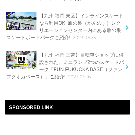
【九州 福岡 東区】インラインスケート
なら利用OK! 雁の巣（がんのす）レク
リエーションセンター内にある雁の巣
スケートボードパークご紹介!
2023.06.25
【九州 福岡 三苫】自転車ショップに併
設された、ミニランプ2つのスケートパ
ーク「FUN FUKUOKA BASE（ファン
フクオカベース）」ご紹介!
2023.05.16
SPONSORED LINK